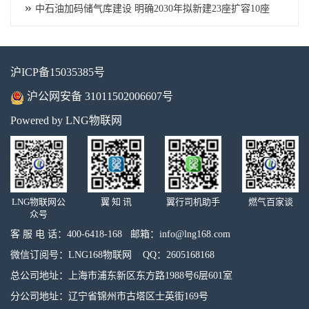
»
中石油加码储气库建设 明确2030年拟新建23座扩容10座
沪ICP备15035385号
沪公网安备 31011502006607号
Powered by LNG物联网
LNG物联网公
翼 知 讯
翼行司机助手
燃气百家谈
众号
客 服 电 话：400-6418-168 邮箱：info@lng168.com
微信订阅号：LNG168物联网 QQ：2605168168
总公司地址：上海市浦东新区东方路1988号6层601室
分公司地址：辽宁省锦州市古塔区士英街169号