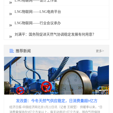
LNG物联网——设计工作室
»
LNG物联网——LNG电商平台
»
LNG物联网——行业会议承办
»
刘满平：国务院促进天然气协调稳定发展有何用意？
»
推荐新闻
>
更多
发改委：今冬天然气供应稳定，日消费量超9亿方
经济日报-中国经济网北京1月22日讯（记者 王婉莹） 供暖季以来，“日
消费量保持在9亿立方米以上，每天动用近1亿立方米，国内气田保持高