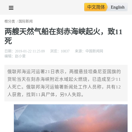
中文简体
English
根分类
/ 国际新闻
两艘天然气船在刻赤海峡起火，致11
死
日期
：
2019-01-22 11:25:09
浏览
：
10837
来源
：
中国新闻网
编辑
：
赵小斐
俄联邦海运河运署21日表示，两艘悬挂坦桑尼亚国旗的
货轮当天在刻赤海峡附近水域起火燃烧，已造成至少11
人死亡。俄联邦海河运输署新闻处工作人员称，共有12
人获救，找到11具尸体，另9人失踪。