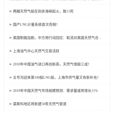
负荷生产，日均产量同比增加近2000万立方米，人民群众取暖用气得到
较好保障。”国家发改委新闻发言人孟玮22日表示。
»
两艘天然气船在刻赤海峡起火，致11死
»
国产LNG计量系统首次亮相！
»
美国制裁加剧，中方用行动回应：取消对美国天然气合作！
»
上海油气中心天然气交易活跃
»
2018年中国油气进口再创新高，天然气增超三成！
»
五号沟迎来第100船LNG船，上海市供气量又有新补充！
»
2019年中国天然气市场规模预测：需求量或将增长11%
»
莫斯科地区将新建50条天然气管道